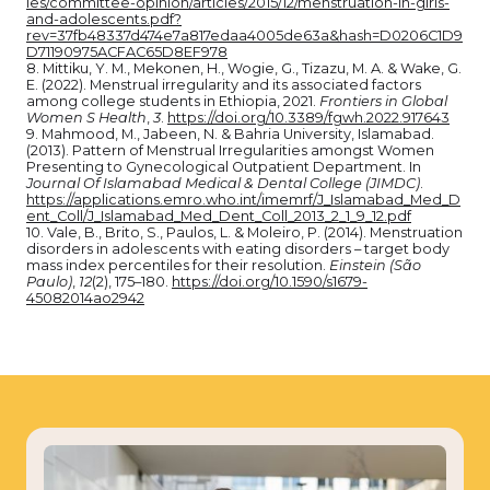
les/committee-opinion/articles/2015/12/menstruation-in-girls-
and-adolescents.pdf?
rev=37fb48337d474e7a817edaa4005de63a&hash=D0206C1D9
D71190975ACFAC65D8EF978
8. Mittiku, Y. M., Mekonen, H., Wogie, G., Tizazu, M. A. & Wake, G.
E. (2022). Menstrual irregularity and its associated factors
among college students in Ethiopia, 2021.
Frontiers in Global
Women S Health
,
3
.
https://doi.org/10.3389/fgwh.2022.917643
9. Mahmood, M., Jabeen, N. & Bahria University, Islamabad.
(2013). Pattern of Menstrual Irregularities amongst Women
Presenting to Gynecological Outpatient Department. In
Journal Of Islamabad Medical & Dental College (JIMDC)
.
https://applications.emro.who.int/imemrf/J_Islamabad_Med_D
ent_Coll/J_Islamabad_Med_Dent_Coll_2013_2_1_9_12.pdf
10. Vale, B., Brito, S., Paulos, L. & Moleiro, P. (2014). Menstruation
disorders in adolescents with eating disorders – target body
mass index percentiles for their resolution.
Einstein (São
Paulo)
,
12
(2), 175–180.
https://doi.org/10.1590/s1679-
45082014ao2942