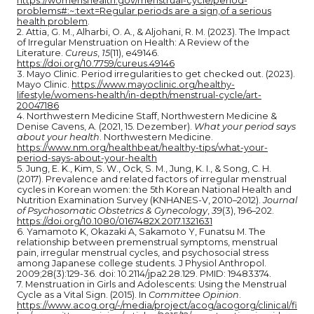
https://womenshealth.gov/menstrual-cycle/period-
problems#:~:text=Regular periods are a sign,of a serious
health problem
.
2. Attia, G. M., Alharbi, O. A., & Aljohani, R. M. (2023). The Impact
of Irregular Menstruation on Health: A Review of the
Literature.
Cureus
,
15
(11), e49146.
https://doi.org/10.7759/cureus.49146
3. Mayo Clinic. Period irregularities to get checked out. (2023).
Mayo Clinic.
https://www.mayoclinic.org/healthy-
lifestyle/womens-health/in-depth/menstrual-cycle/art-
20047186
4. Northwestern Medicine Staff, Northwestern Medicine &
Denise Cavens, A. (2021, 15. Dezember).
What your period says
about your health
. Northwestern Medicine.
https://www.nm.org/healthbeat/healthy-tips/what-your-
period-says-about-your-health
5. Jung, E. K., Kim, S. W., Ock, S. M., Jung, K. I., & Song, C. H.
(2017). Prevalence and related factors of irregular menstrual
cycles in Korean women: the 5th Korean National Health and
Nutrition Examination Survey (KNHANES-V, 2010–2012).
Journal
of Psychosomatic Obstetrics & Gynecology
,
39
(3), 196–202.
https://doi.org/10.1080/0167482X.2017.1321631
6. Yamamoto K, Okazaki A, Sakamoto Y, Funatsu M. The
relationship between premenstrual symptoms, menstrual
pain, irregular menstrual cycles, and psychosocial stress
among Japanese college students. J Physiol Anthropol.
2009;28(3):129-36. doi: 10.2114/jpa2.28.129. PMID: 19483374.
7. Menstruation in Girls and Adolescents: Using the Menstrual
Cycle as a Vital Sign. (2015). In
Committee Opinion
.
https://www.acog.org/-/media/project/acog/acogorg/clinical/fi